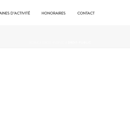
INES D’ACTIVITÉ
HONORAIRES
CONTACT
HOME
/
DROIT PUBLIC
/ DROIT-PUBLIC